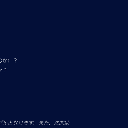
のか）？
か？
プルとなります。また、法的助